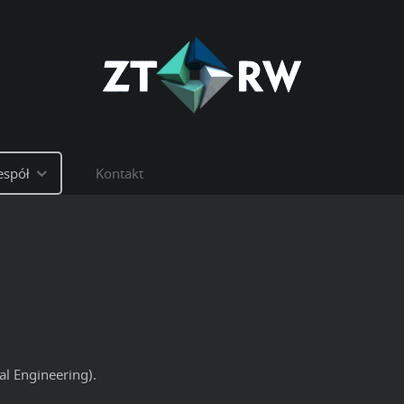
espół
Kontakt
al Engineering).