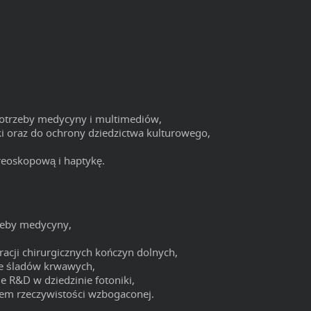
otrzeby medycyny i multimediów,
 oraz do ochrony dziedzictwa kulturowego,
reoskopową i haptykę.
rzeby medycyny,
acji chirurgicznych kończyn dolnych,
ie śladów krwawych,
 R&D w dziedzinie fotoniki,
iem rzeczywistości wzbogaconej.