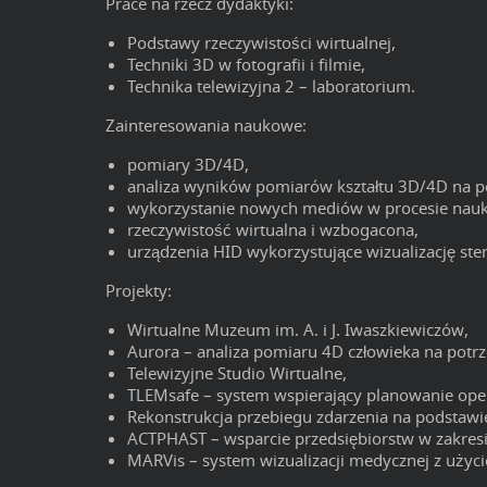
Prace na rzecz dydaktyki:
Podstawy rzeczywistości wirtualnej,
Techniki 3D w fotografii i filmie,
Technika telewizyjna 2 – laboratorium.
Zainteresowania naukowe:
pomiary 3D/4D,
analiza wyników pomiarów kształtu 3D/4D na p
wykorzystanie nowych mediów w procesie nauki
rzeczywistość wirtualna i wzbogacona,
urządzenia HID wykorzystujące wizualizację ste
Projekty:
Wirtualne Muzeum im. A. i J. Iwaszkiewiczów,
Aurora – analiza pomiaru 4D człowieka na pot
Telewizyjne Studio Wirtualne,
TLEMsafe – system wspierający planowanie oper
Rekonstrukcja przebiegu zdarzenia na podstaw
ACTPHAST – wsparcie przedsiębiorstw w zakresie
MARVis – system wizualizacji medycznej z użyc