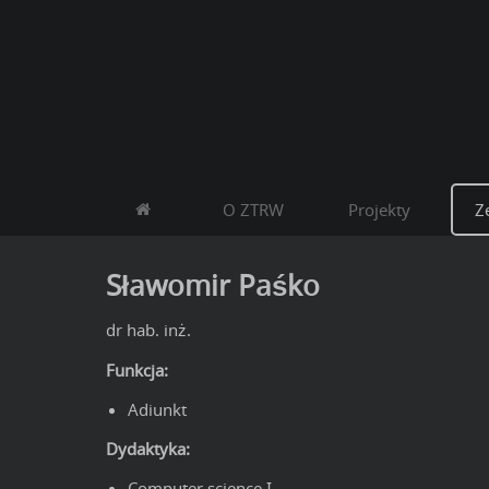
O ZTRW
Projekty
Z
Sławomir Paśko
dr hab. inż.
Funkcja:
Adiunkt
Dydaktyka:
Computer science I