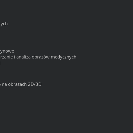
nych
szynowe
rzanie i analiza obrazów medycznych
j
e na obrazach 2D/3D